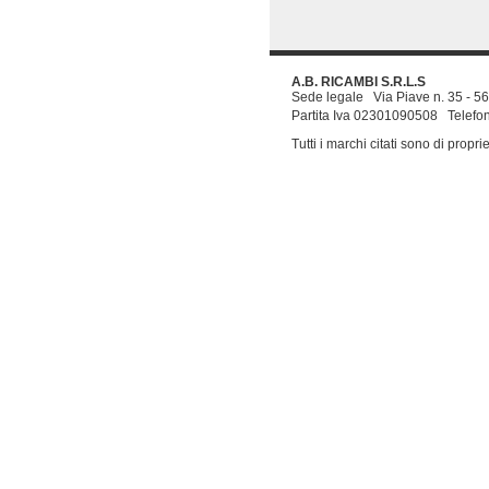
A.B. RICAMBI S.R.L.S
Sede legale Via Piave n. 35 - 
Partita Iva 02301090508 Tel
Tutti i marchi citati sono di propriet