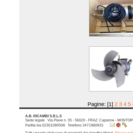
Pagine: [1]
2
3
4
5
A.B. RICAMBI S.R.L.S
Sede legale Via Piave n. 35 - 56020 - FRAZ. Capanne - MONTOP
Partita Iva 02301090508 Telefono 3471980933